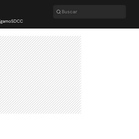
lígamo
SDCC