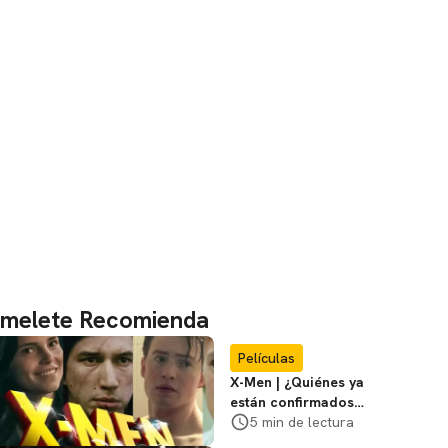
melete Recomienda
Películas
X-Men | ¿Quiénes ya
están confirmados
en la película de
5 min de lectura
Marvel? Rumoros y