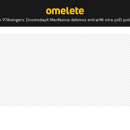
n 97
Avengers: Doomsday
X-Men
Nunca debimos entrar
Mi otra yo
El po