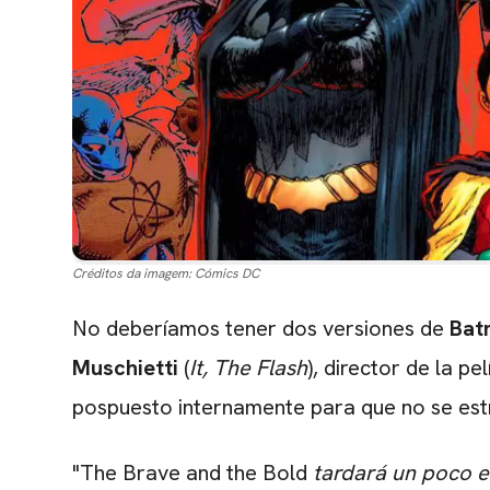
Créditos da imagem:
Cómics DC
No deberíamos tener dos versiones de
Bat
Muschietti
(
It, The Flash
), director de la pe
pospuesto internamente para que no se es
"The Brave and the Bold
tardará un poco en