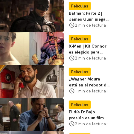
favoritos
Películas
Batman: Parte 2 |
James Gunn niega
que se filme la parte
2 min de lectura
3
Películas
X-Men | Kit Connor
es elegido para
interpretar a
2 min de lectura
Cíclope en la nueva
película
Películas
¿Wagner Moura
está en el reboot de
X-Men? El actor lo
1 min de lectura
aclara
Películas
El día D: Bajo
presión es un film
bélico distinto lleno
2 min de lectura
de tensión