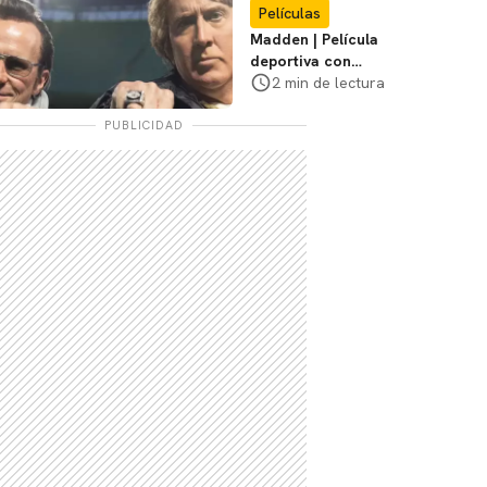
Películas
Madden | Película
deportiva con
Nicolas Cage tendrá
2 min de lectura
estreno limitado en
cines
PUBLICIDAD