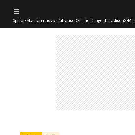
Spider-Man: Un nuevo día
House Of The Dragon
La odisea
X-Me