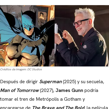
Créditos da imagem:
DC Studios
Después de dirigir
Superman
(2025) y su secuela,
Man of Tomorrow
(2027),
James Gunn
podría
tomar el tren de Metrópolis a Gotham y
encargarse de
The Brave and The Bold
, la película