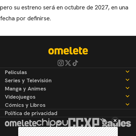
pero su estreno será en octubre de 2027, en una
fecha por definirse.
Peliculas
Series y Televisión
Noticias
Manga y Animes
Reseñas
Noticias
Videojuegos
Reseñas
Noticias
Cómics y Libros
Reseñas
Noticias
Política de privacidad
Reseñas
Noticias
Reseñas