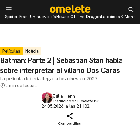
Spider-Man: Un nuevo día
House Of The Dragon
La odisea
X-Men 97
Películas
Notícia
Batman: Parte 2 | Sebastian Stan habla
sobre interpretar al villano Dos Caras
La película debería llegar a los cines en 2027
2 min de lectura
Júlia Henn
Traducido de
Omelete BR
24.05.2026, a las 21H32.
Compartilhar