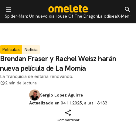
Spider-Man: Un nuevo día
House Of The Dragon
La odisea
X-Men 97
Películas
Notícia
Brendan Fraser y Rachel Weisz harán
nueva película de La Momia
La franquicia se estaría renovando.
2 min de lectura
Sergio Lopez Aguirre
Actualizado en
04.11.2025, a las 18H33
Compartilhar