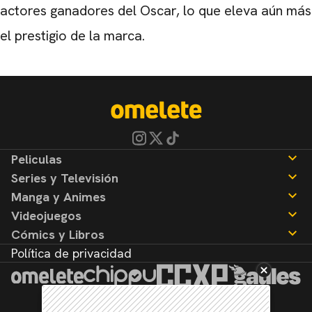
actores ganadores del Oscar, lo que eleva aún más
el prestigio de la marca.
Peliculas
Series y Televisión
Noticias
Manga y Animes
Reseñas
Noticias
Videojuegos
Reseñas
Noticias
Cómics y Libros
Reseñas
Noticias
Política de privacidad
Reseñas
Noticias
Reseñas