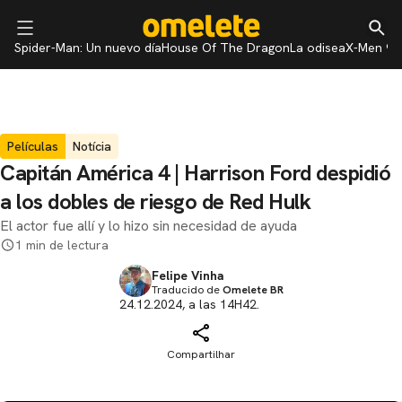
Spider-Man: Un nuevo día
House Of The Dragon
La odisea
X-Men 97
Películas
Notícia
Capitán América 4 | Harrison Ford despidió
a los dobles de riesgo de Red Hulk
El actor fue allí y lo hizo sin necesidad de ayuda
1 min de lectura
Felipe Vinha
Traducido de
Omelete BR
24.12.2024, a las 14H42.
Compartilhar