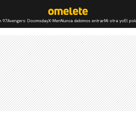
n 97
Avengers: Doomsday
X-Men
Nunca debimos entrar
Mi otra yo
El po