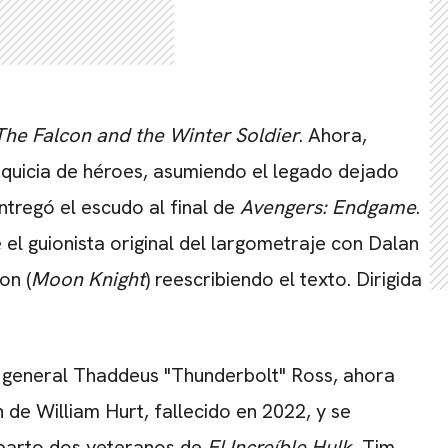
The Falcon and the Winter Soldier
. Ahora,
nquicia de héroes, asumiendo el legado dejado
ntregó el escudo al final de
Avengers: Endgame
.
e el guionista original del largometraje con Dalan
on (
Moon Knight
) reescribiendo el texto. Dirigida
l general Thaddeus "Thunderbolt" Ross, ahora
 de William Hurt, fallecido en 2022, y se
eparto dos veteranos de
El Increíble Hulk
, Tim