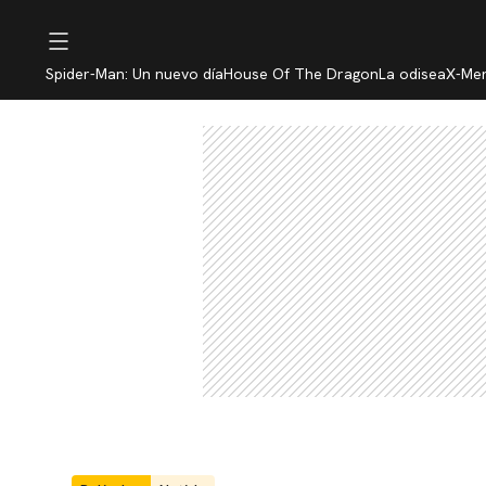
Spider-Man: Un nuevo día
House Of The Dragon
La odisea
X-Me