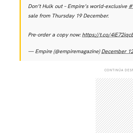
Don’t Hulk out – Empire’s world-exclusive
#
sale from Thursday 19 December.
Pre-order a copy now:
https://t.co/4iE72iqc
— Empire (@empiremagazine)
December 12
CONTINÚA DESP