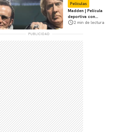
Películas
Madden | Película
deportiva con
Nicolas Cage tendrá
2 min de lectura
estreno limitado en
cines
PUBLICIDAD