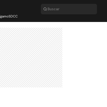
lígamo
SDCC