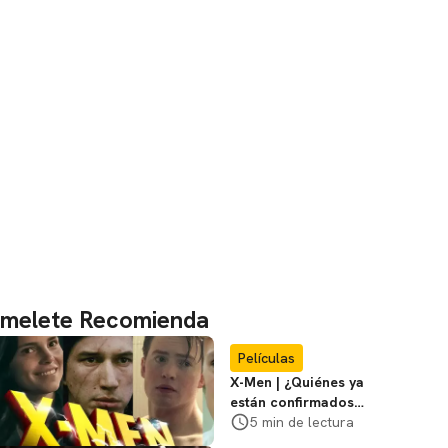
melete Recomienda
Películas
X-Men | ¿Quiénes ya
están confirmados
en la película de
5 min de lectura
Marvel? Rumoros y