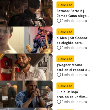
favoritos
Películas
Batman: Parte 2 |
James Gunn niega
que se filme la parte
2 min de lectura
3
Películas
X-Men | Kit Connor
es elegido para
interpretar a
2 min de lectura
Cíclope en la nueva
película
Películas
¿Wagner Moura
está en el reboot de
X-Men? El actor lo
1 min de lectura
aclara
Películas
El día D: Bajo
presión es un film
bélico distinto lleno
2 min de lectura
de tensión