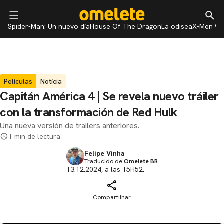
Spider-Man: Un nuevo día
House Of The Dragon
La odisea
X-Men 97
Películas
Notícia
Capitán América 4 | Se revela nuevo tráiler
con la transformación de Red Hulk
Una nueva versión de trailers anteriores.
1 min de lectura
Felipe Vinha
Traducido de
Omelete BR
13.12.2024, a las 15H52.
Compartilhar