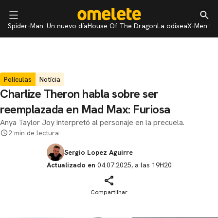
Spider-Man: Un nuevo día
House Of The Dragon
La odisea
X-Men 97
Películas
Notícia
Charlize Theron habla sobre ser
reemplazada en Mad Max: Furiosa
Anya Taylor Joy interpretó al personaje en la precuela.
2 min de lectura
Sergio Lopez Aguirre
Actualizado en
04.07.2025, a las 19H20
Compartilhar