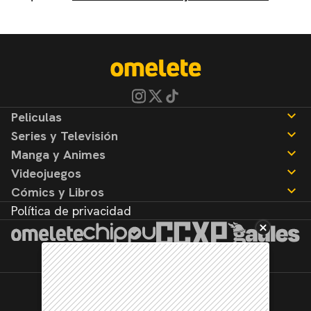
Peliculas
Series y Televisión
Noticias
Manga y Animes
Reseñas
Noticias
Videojuegos
Reseñas
Noticias
Cómics y Libros
Reseñas
Noticias
Política de privacidad
Reseñas
Noticias
Reseñas
©2026. Todos los derechos reservados.