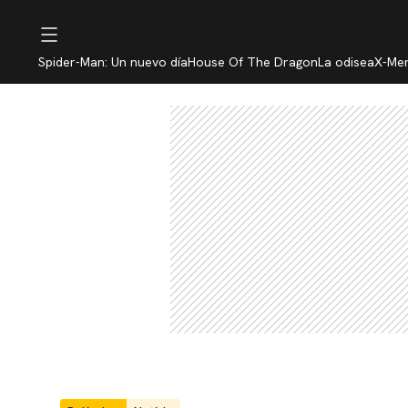
Spider-Man: Un nuevo día
House Of The Dragon
La odisea
X-Me