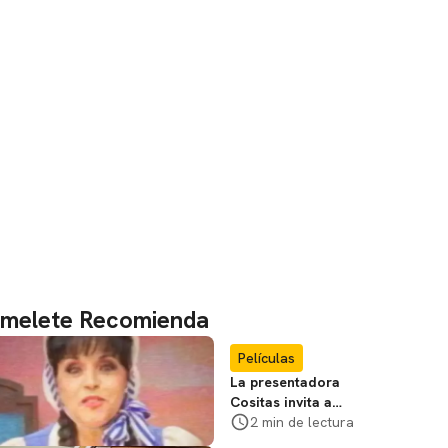
melete Recomienda
Películas
La presentadora
Cositas invita a
visitar el
2 min de lectura
Campamento