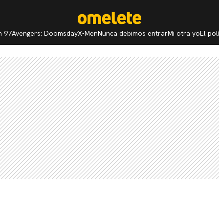
n 97
Avengers: Doomsday
X-Men
Nunca debimos entrar
Mi otra yo
El po