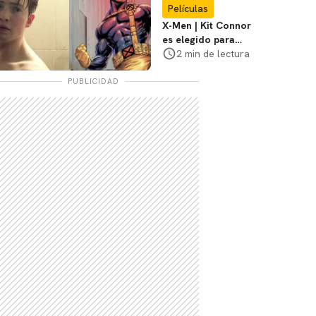
Películas
X-Men | Kit Connor
es elegido para
interpretar a
2 min de lectura
Cíclope en la nueva
película
PUBLICIDAD