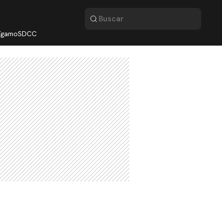
lígamo
SDCC