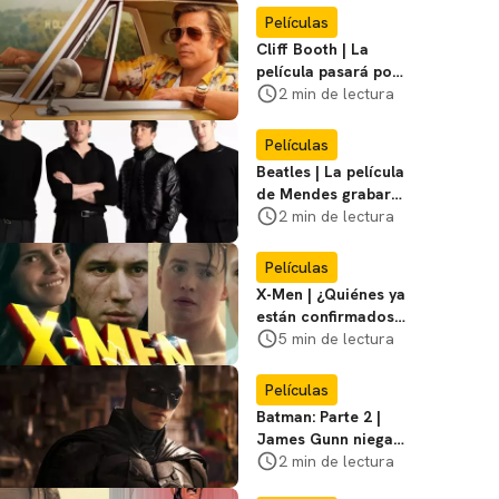
Miasma
Películas
Cliff Booth | La
película pasará por
nuevas filmaciones
2 min de lectura
con un nuevo DF
Películas
Beatles | La película
de Mendes grabará
escenas en la
2 min de lectura
icónica calle
Películas
X-Men | ¿Quiénes ya
están confirmados
en la película de
5 min de lectura
Marvel? Rumoros y
favoritos
Películas
Batman: Parte 2 |
James Gunn niega
que se filme la parte
2 min de lectura
3