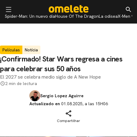
Spider-Man: Un nuevo día
House Of The Dragon
La odisea
X-Men 97
Películas
Notícia
¡Confirmado! Star Wars regresa a cines
para celebrar sus 50 años
El 2027 se celebra medio siglo de A New Hope
2 min de lectura
Sergio Lopez Aguirre
Actualizado en
01.08.2025, a las 15H06
Compartilhar