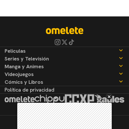
Peliculas
Series y Televisión
Noticias
Manga y Animes
Reseñas
Noticias
Videojuegos
Reseñas
Noticias
Cómics y Libros
Reseñas
Noticias
Política de privacidad
Reseñas
Noticias
Reseñas
©2026. Todos los derechos reservados.