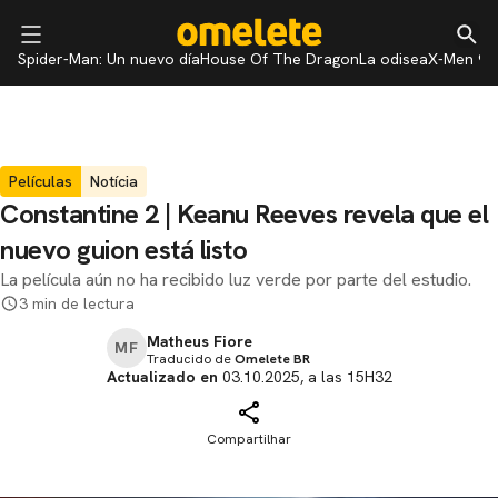
Spider-Man: Un nuevo día
House Of The Dragon
La odisea
X-Men 97
Películas
Notícia
Constantine 2 | Keanu Reeves revela que el
nuevo guion está listo
La película aún no ha recibido luz verde por parte del estudio.
3 min de lectura
Matheus Fiore
MF
Traducido de
Omelete BR
Actualizado en
03.10.2025, a las 15H32
Compartilhar