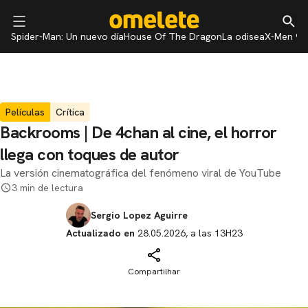
Spider-Man: Un nuevo día
House Of The Dragon
La odisea
X-Men 97
Películas
Crítica
Backrooms | De 4chan al cine, el horror
llega con toques de autor
La versión cinematográfica del fenómeno viral de YouTube
3 min de lectura
Sergio Lopez Aguirre
Actualizado en
28.05.2026, a las 13H23
Compartilhar