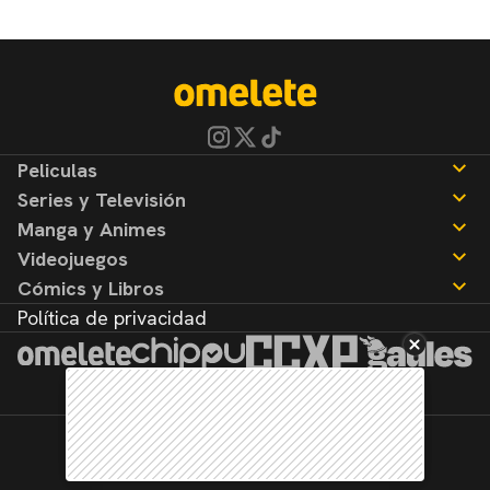
Peliculas
Series y Televisión
Noticias
Manga y Animes
Reseñas
Noticias
Videojuegos
Reseñas
Noticias
Cómics y Libros
Reseñas
Noticias
Política de privacidad
Reseñas
Noticias
Reseñas
©2026. Todos los derechos reservados.