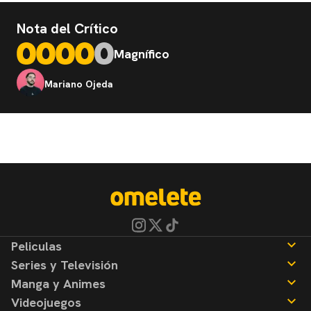
Nota del Crítico
Magnífico
Mariano Ojeda
Peliculas
Series y Televisión
Noticias
Manga y Animes
Reseñas
Noticias
Videojuegos
Reseñas