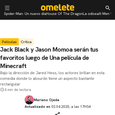
Spider-Man: Un nuevo día
House Of The Dragon
La odisea
X-Men 97
Películas
Crítica
Jack Black y Jason Momoa serán tus
favoritos luego de Una película de
Minecraft
Bajo la dirección de Jared Hess, los actores brillan en esta
comedia donde lo absurdo tiene un aspecto bastante
rectangular
4 min de lectura
Mariano Ojeda
Actualizado en
02.04.2025, a las 17H34