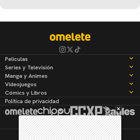
Peliculas
Series y Televisión
Noticias
Manga y Animes
Reseñas
Noticias
Videojuegos
Reseñas
Noticias
Cómics y Libros
Reseñas
Noticias
Política de privacidad
Reseñas
Noticias
Reseñas
©2026. Todos los derechos reservados.