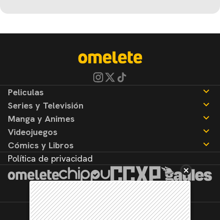
Peliculas
Series y Televisión
Noticias
Manga y Animes
Reseñas
Noticias
Videojuegos
Reseñas
Noticias
Cómics y Libros
Reseñas
Noticias
Política de privacidad
Reseñas
Noticias
Reseñas
©2026. Todos los derechos reservados.