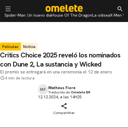
Spider-Man: Un nuevo día
House Of The Dragon
La odisea
X-Men 97
Películas
Notícia
Critics Choice 2025 reveló los nominados
con Dune 2, La sustancia y Wicked
El premio se entregará en una ceremonia el 12 de enero
4 min de lectura
Matheus Fiore
MF
Traducido de
Omelete BR
12.12.2024, a las 14H25.
Compartilhar