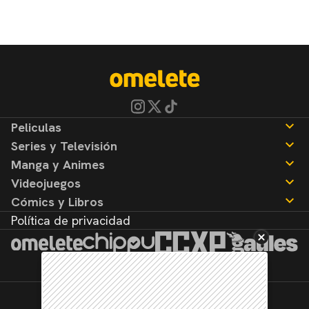
Peliculas
Series y Televisión
Noticias
Manga y Animes
Reseñas
Noticias
Videojuegos
Reseñas
Noticias
Cómics y Libros
Reseñas
Noticias
Política de privacidad
Reseñas
Noticias
Reseñas
©2026. Todos los derechos reservados.