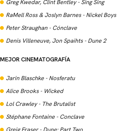
Greg Kwedar, Clint Bentley - Sing Sing
RaMell Ross & Joslyn Barnes - Nickel Boys
CARREGANDO PUBLICIDADE
Peter Straughan - Cónclave
Denis Villeneuve, Jon Spaihts - Dune 2
MEJOR CINEMATOGRAFÍA
Jarin Blaschke - Nosferatu
Alice Brooks - Wicked
Lol Crawley - The Brutalist
Stéphane Fontaine - Conclave
Greig Fraser - Dune: Part Two