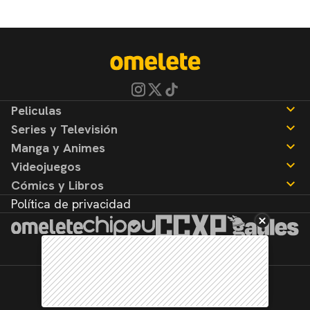
Peliculas
Series y Televisión
Noticias
Manga y Animes
Reseñas
Noticias
Videojuegos
Reseñas
Noticias
Cómics y Libros
Reseñas
Noticias
Política de privacidad
Reseñas
Noticias
Reseñas
©2026. Todos los derechos reservados.