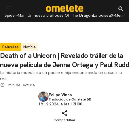
Spider-Man: Un nuevo día
House Of The Dragon
La odisea
X-Men 97
Películas
Notícia
Death of a Unicorn | Revelado tráiler de la
nueva película de Jenna Ortega y Paul Rudd
La historia muestra a un padre e hija encontrando un unicornio
real
1 min de lectura
Felipe Vinha
Traducido de
Omelete BR
18.12.2024, a las 13H00.
Compartilhar