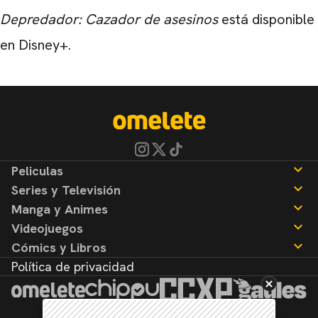
Depredador: Cazador de asesinos
está disponible
en Disney+.
Peliculas
Series y Televisión
Noticias
Manga y Animes
Reseñas
Noticias
Videojuegos
Reseñas
Noticias
Cómics y Libros
Reseñas
Noticias
Política de privacidad
Reseñas
Noticias
Reseñas