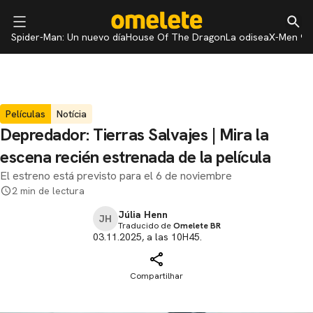
Spider-Man: Un nuevo día
House Of The Dragon
La odisea
X-Men 97
Películas
Notícia
Depredador: Tierras Salvajes | Mira la
escena recién estrenada de la película
El estreno está previsto para el 6 de noviembre
2 min de lectura
Júlia Henn
JH
Traducido de
Omelete BR
03.11.2025, a las 10H45.
Compartilhar