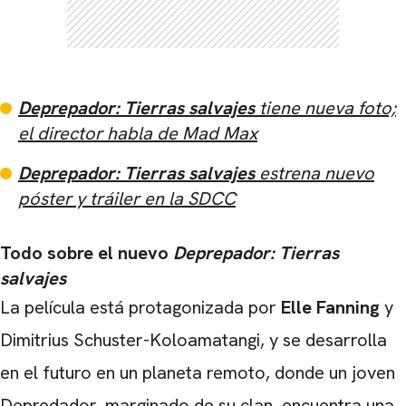
Deprepador: Tierras salvajes
tiene nueva foto;
el director habla de Mad Max
Deprepador: Tierras salvajes
estrena nuevo
póster y tráiler en la SDCC
Todo sobre el nuevo
Deprepador: Tierras
salvajes
La película está protagonizada por
Elle Fanning
y
CARREGANDO PUBLICIDADE
Dimitrius Schuster-Koloamatangi, y se desarrolla
en el futuro en un planeta remoto, donde un joven
Depredador, marginado de su clan, encuentra una