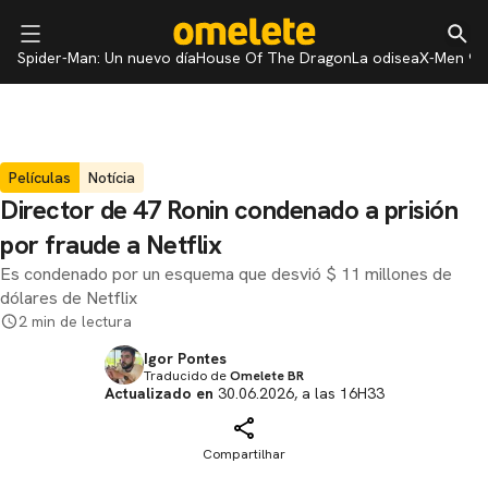
Spider-Man: Un nuevo día
House Of The Dragon
La odisea
X-Men 97
Películas
Notícia
Director de 47 Ronin condenado a prisión
por fraude a Netflix
Es condenado por un esquema que desvió $ 11 millones de
dólares de Netflix
2 min de lectura
Igor Pontes
Traducido de
Omelete BR
Actualizado en
30.06.2026, a las 16H33
Compartilhar