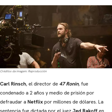
Créditos da imagem:
Reproducción
Carl Rinsch
, el director de
47 Ronin
, fue
condenado a 2 años y medio de prisión por
defraudar a
Netflix
por millones de dólares. La
sentencia fue dictada por el juez
Jed Rakoff
en