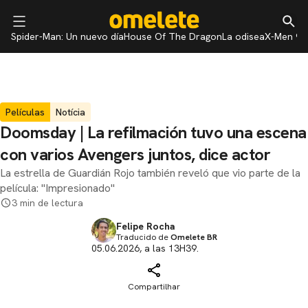
Spider-Man: Un nuevo día
House Of The Dragon
La odisea
X-Men 97
Películas
Notícia
Doomsday | La refilmación tuvo una escena
con varios Avengers juntos, dice actor
La estrella de Guardián Rojo también reveló que vio parte de la
película: "Impresionado"
3 min de lectura
Felipe Rocha
Traducido de
Omelete BR
05.06.2026, a las 13H39.
Compartilhar