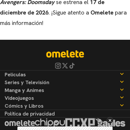
Avengers: Doomsday
se estrena el
17 de
diciembre de 2026
. ¡Sigue atento a
Omelete
para
más información!
Peliculas
Series y Televisión
Noticias
Manga y Animes
Reseñas
Noticias
Videojuegos
Reseñas
Noticias
Cómics y Libros
Reseñas
Noticias
Política de privacidad
Reseñas
Noticias
Reseñas