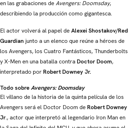
en las grabaciones de
Avengers: Doomsday
,
describiendo la producción como gigantesca.
El actor volverá al papel de
Alexei Shostakov/Red
Guardian
junto a un elenco que reúne a héroes de
los Avengers, los Cuatro Fantásticos, Thunderbolts
y X-Men en una batalla contra
Doctor Doom
,
interpretado por
Robert Downey Jr.
Todo sobre
Avengers: Doomsday
El villano de la historia de la quinta película de los
CARREGANDO PUBLICIDADE
Avengers será el Doctor Doom de
Robert Downey
Jr
., actor que interpretó al legendario Iron Man en
la Saga del Infinito del MCU, y que ahora asume el