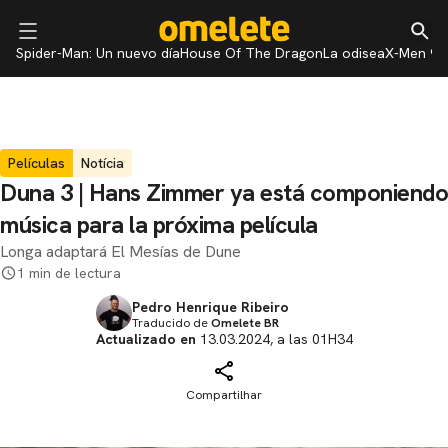
Spider-Man: Un nuevo día
House Of The Dragon
La odisea
X-Men 97
Películas
Notícia
Duna 3 | Hans Zimmer ya está componiendo
música para la próxima película
Longa adaptará El Mesías de Dune
1 min de lectura
Pedro Henrique Ribeiro
Traducido de
Omelete BR
Actualizado en
13.03.2024, a las 01H34
Compartilhar