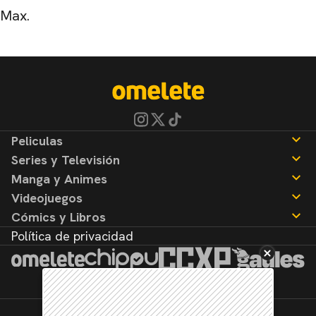
Max.
Peliculas
Series y Televisión
Noticias
Manga y Animes
Reseñas
Noticias
Videojuegos
Reseñas
Noticias
Cómics y Libros
Reseñas
Noticias
Política de privacidad
Reseñas
Noticias
Reseñas