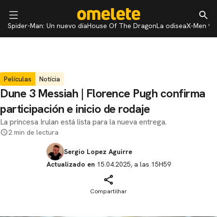
Spider-Man: Un nuevo día
House Of The Dragon
La odisea
X-Men 97
Películas
Notícia
Dune 3 Messiah | Florence Pugh confirma
participación e inicio de rodaje
La princesa Irulan está lista para la nueva entrega.
2 min de lectura
Sergio Lopez Aguirre
Actualizado en
15.04.2025, a las 15H59
Compartilhar