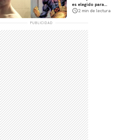
es elegido para
interpretar a
2 min de lectura
Cíclope en la nueva
película
PUBLICIDAD