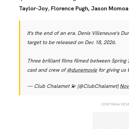
Taylor-Joy
,
Florence
Pugh
, Jason Momoa
It's the end of an era. Denis Villeneuve's Dun
target to be released on Dec 18, 2026.
Three brilliant films filmed between Sprin
cast and crew of
@dunemovie
for giving us
— Club Chalamet 💫 (@ClubChalamet)
Nov
CONTINÚA DESP