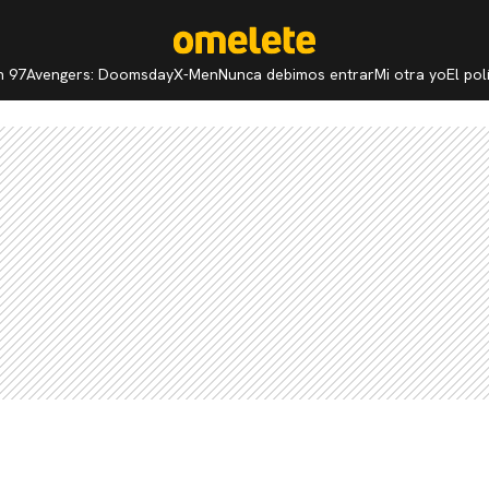
n 97
Avengers: Doomsday
X-Men
Nunca debimos entrar
Mi otra yo
El po