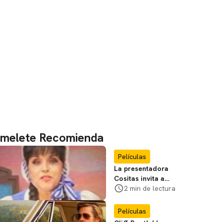
melete Recomienda
Películas
La presentadora
Cositas invita a
visitar el
2 min de lectura
Campamento
Miasma
Películas