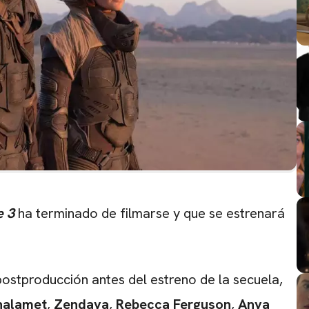
e 3
ha terminado de filmarse y que se estrenará
postproducción antes del estreno de la secuela,
halamet
,
Zendaya
,
Rebecca Ferguson
,
Anya