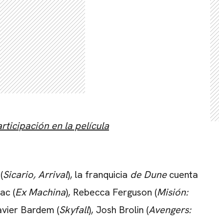
CARREGANDO PUBLICIDADE
rticipación en la película
(
Sicario, Arrival
), la franquicia
de Dune
cuenta
ac (
Ex Machina
), Rebecca Ferguson (
Misión:
Javier Bardem (
Skyfall
), Josh Brolin (
Avengers: