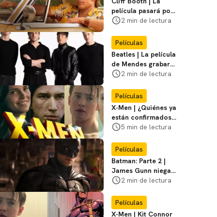
Cliff Booth | La
película pasará por
nuevas filmaciones
2 min de lectura
con un nuevo DF
Películas
Beatles | La película
de Mendes grabará
escenas en la
2 min de lectura
icónica calle
Películas
X-Men | ¿Quiénes ya
están confirmados
en la película de
5 min de lectura
Marvel? Rumoros y
favoritos
Películas
Batman: Parte 2 |
James Gunn niega
que se filme la parte
2 min de lectura
3
Películas
X-Men | Kit Connor