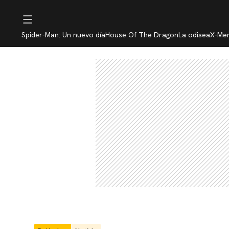
Spider-Man: Un nuevo día
House Of The Dragon
La odisea
X-Me