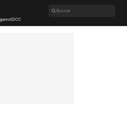
lígamo
SDCC