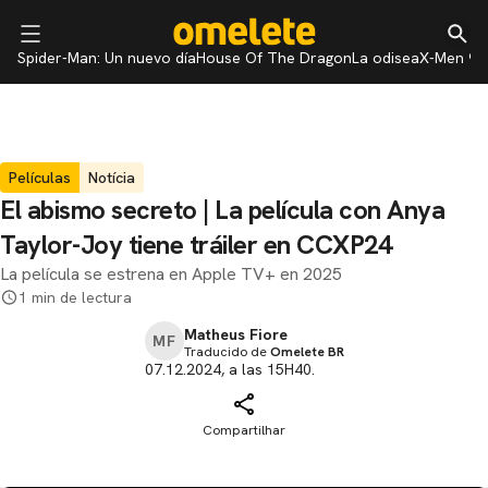
Spider-Man: Un nuevo día
House Of The Dragon
La odisea
X-Men 97
Películas
Notícia
El abismo secreto | La película con Anya
Taylor-Joy tiene tráiler en CCXP24
La película se estrena en Apple TV+ en 2025
1 min de lectura
Matheus Fiore
MF
Traducido de
Omelete BR
07.12.2024, a las 15H40.
Compartilhar