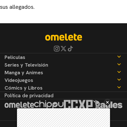
sus allegados.
Peliculas
Series y Televisión
Noticias
Manga y Animes
Reseñas
Noticias
Videojuegos
Reseñas
Noticias
Cómics y Libros
Reseñas
Noticias
Política de privacidad
Reseñas
Noticias
Reseñas