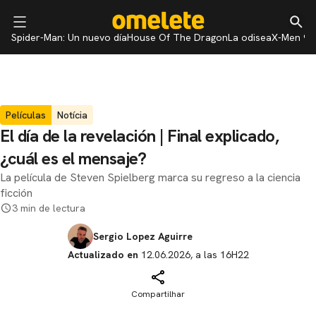
Spider-Man: Un nuevo día
House Of The Dragon
La odisea
X-Men 97
Películas
Notícia
El día de la revelación | Final explicado,
¿cuál es el mensaje?
La película de Steven Spielberg marca su regreso a la ciencia
ficción
3 min de lectura
Sergio Lopez Aguirre
Actualizado en
12.06.2026, a las 16H22
Compartilhar