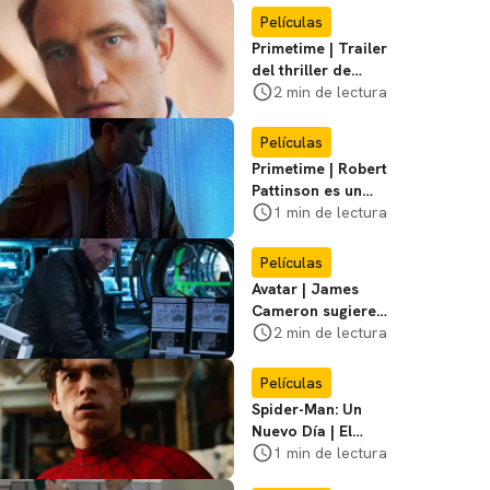
Películas
Primetime | Trailer
del thriller de
hechos reales
2 min de lectura
protagonizado por
Robert Pattinson
Películas
Primetime | Robert
Pattinson es un
cazador de
1 min de lectura
pedófilos en el
primer póster del
Películas
film
Avatar | James
Cameron sugiere
que está listo para
2 min de lectura
dejar la franquicia
Películas
Spider-Man: Un
Nuevo Día | El
director dice que el
1 min de lectura
equipo de Jackie