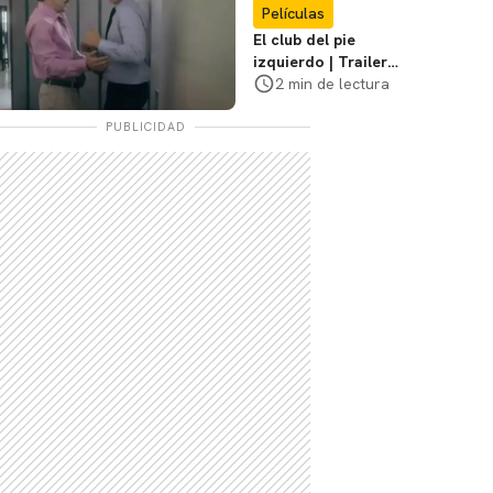
Chan no participó
Películas
El club del pie
izquierdo | Trailer
del remake de
2 min de lectura
¿Bailamos? con
Adrián Uribe y
PUBLICIDAD
María León