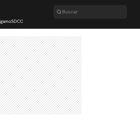
lígamo
SDCC