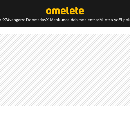
n 97
Avengers: Doomsday
X-Men
Nunca debimos entrar
Mi otra yo
El po