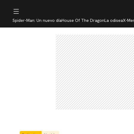
Spider-Man: Un nuevo día
House Of The Dragon
La odisea
X-Me