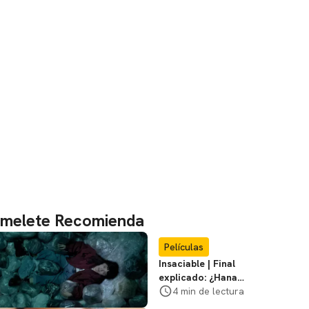
melete Recomienda
Películas
Insaciable | Final
explicado: ¿Hana
muere? ¿Qué era la
4 min de lectura
aparición?