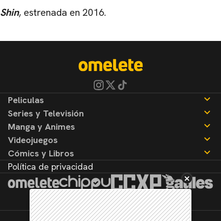
Shin
, estrenada en 2016.
Peliculas
Series y Televisión
Noticias
Manga y Animes
Reseñas
Noticias
Videojuegos
Reseñas
Noticias
Cómics y Libros
Reseñas
Noticias
Política de privacidad
Reseñas
Noticias
Reseñas