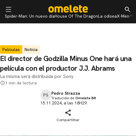
Spider-Man: Un nuevo día
House Of The Dragon
La odisea
X-Men 97
Películas
Notícia
El director de Godzilla Minus One hará una
película con el productor J.J. Abrams
La misma será distribuida por Sony
1 min de lectura
Pedro Strazza
PS
Traducido de
Omelete BR
15.11.2024, a las 18H29.
Compartilhar