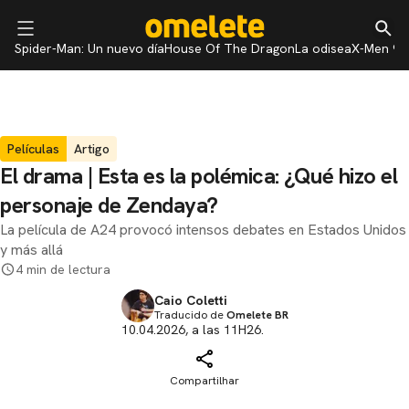
Spider-Man: Un nuevo día
House Of The Dragon
La odisea
X-Men 97
Películas
Artigo
El drama | Esta es la polémica: ¿Qué hizo el
personaje de Zendaya?
La película de A24 provocó intensos debates en Estados Unidos
y más allá
4 min de lectura
Caio Coletti
Traducido de
Omelete BR
10.04.2026, a las 11H26.
Compartilhar