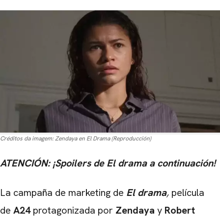
Créditos da imagem:
Zendaya en El Drama (Reproducción)
ATENCIÓN: ¡Spoilers de El drama a continuación!
La campaña de marketing de
El drama
,
película
de
A24
protagonizada por
Zendaya
y
Robert