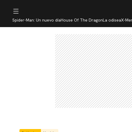
Spider-Man: Un nuevo día
House Of The Dragon
La odisea
X-Me