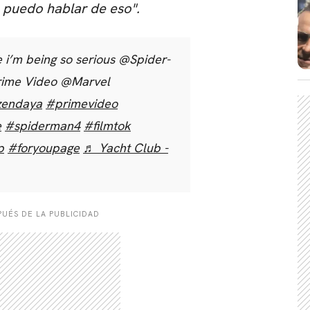
 puedo hablar de eso".
e i’m being so serious @Spider-
CARREGANDO PUBLICIDADE
rime Video @Marvel
zendaya
#primevideo
e
#spiderman4
#filmtok
p
#foryoupage
♬ Yacht Club -
UÉS DE LA PUBLICIDAD