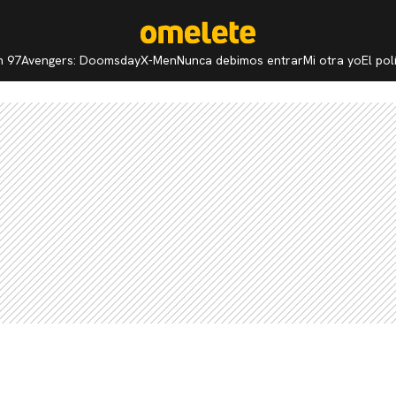
n 97
Avengers: Doomsday
X-Men
Nunca debimos entrar
Mi otra yo
El po