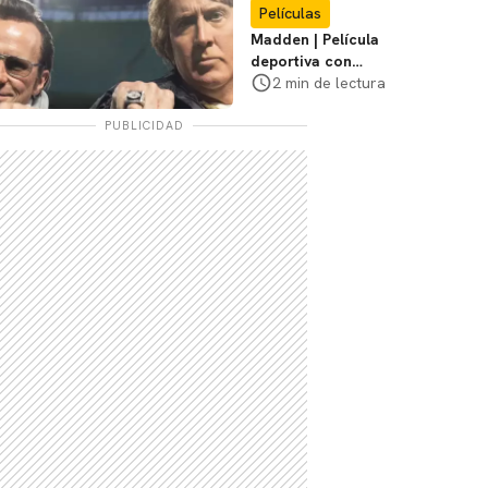
Películas
Madden | Película
deportiva con
Nicolas Cage tendrá
2 min de lectura
estreno limitado en
cines
PUBLICIDAD