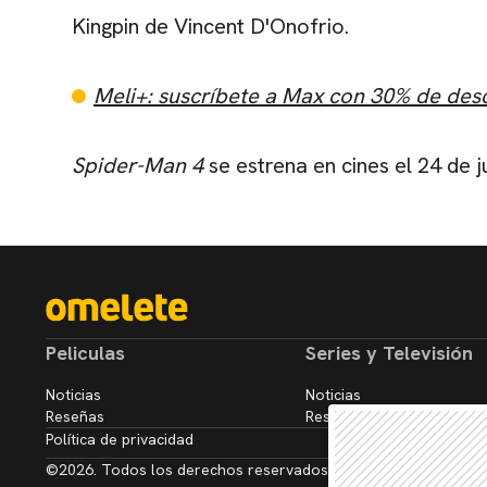
Kingpin de
Vincent D'Onofrio
.
Meli+: suscríbete a Max con 30% de des
Spider-Man 4
se estrena en cines el 24 de j
Peliculas
Series y Televisión
Noticias
Noticias
Reseñas
Reseñas
Política de privacidad
©2026. Todos los derechos reservados.