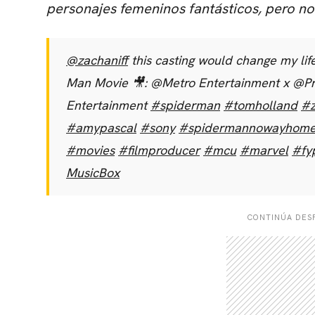
personajes femeninos fantásticos, pero no
@zachaniff
this casting would change my lif
Man Movie 🎥: @Metro Entertainment x @P
Entertainment
#spiderman
#tomholland
#
#amypascal
#sony
#spidermannowayhom
#movies
#filmproducer
#mcu
#marvel
#fy
MusicBox
CONTINÚA DESP