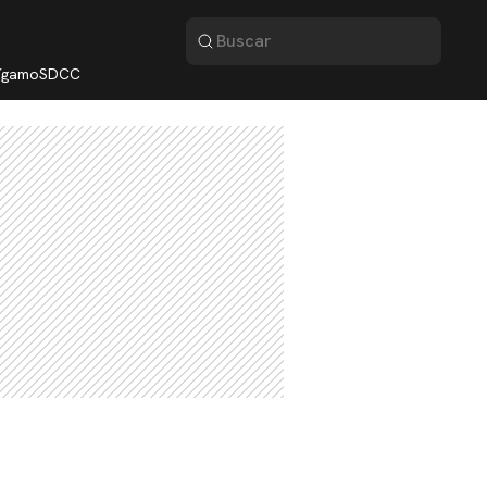
lígamo
SDCC