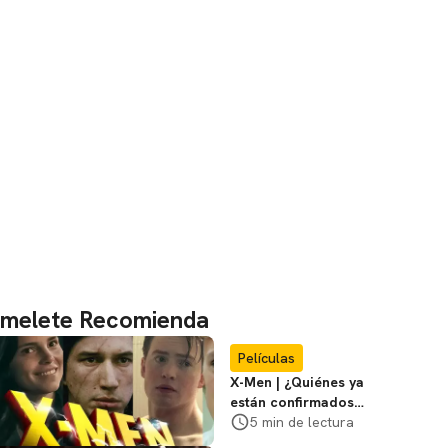
melete Recomienda
Películas
X-Men | ¿Quiénes ya
están confirmados
en la película de
5 min de lectura
Marvel? Rumoros y