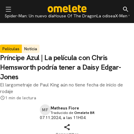
Spider-Man: Un nuevo día
House Of The Dragon
La odisea
X-Men 97
Películas
Notícia
Príncipe Azul | La película con Chris
Hemsworth podría tener a Daisy Edgar-
Jones
El largometraje de Paul King aún no tiene fecha de inicio de
rodaje
1 min de lectura
Matheus Fiore
MF
Traducido de
Omelete BR
07.11.2024, a las 11H04.