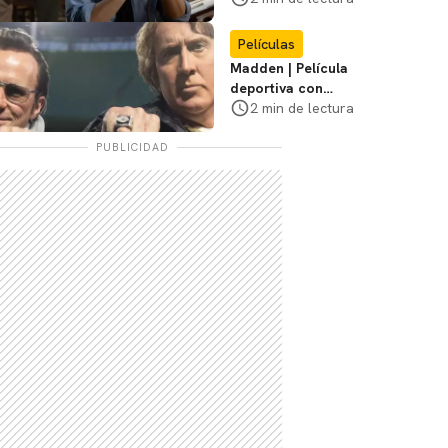
de tensión
Películas
Madden | Película
deportiva con
Nicolas Cage tendrá
2 min de lectura
estreno limitado en
cines
PUBLICIDAD