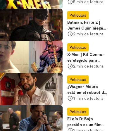
en la película de
5 min de lectura
Marvel? Rumoros y
favoritos
Películas
Batman: Parte 2 |
James Gunn niega
que se filme la parte
2 min de lectura
3
Películas
X-Men | Kit Connor
es elegido para
interpretar a
2 min de lectura
Cíclope en la nueva
película
Películas
¿Wagner Moura
está en el reboot de
X-Men? El actor lo
1 min de lectura
aclara
Películas
El día D: Bajo
presión es un film
bélico distinto lleno
2 min de lectura