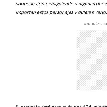
sobre un tipo persiguiendo a algunas pers
importan estos personajes y quieres verlos 
CONTINÚA DESP
El proyecto será producido por
A24
, que g