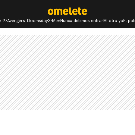
n 97
Avengers: Doomsday
X-Men
Nunca debimos entrar
Mi otra yo
El po