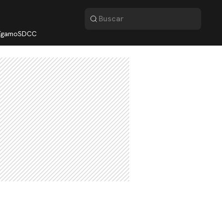
lígamo
SDCC