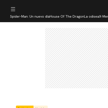
Spider-Man: Un nuevo día
House Of The Dragon
La odisea
X-Me