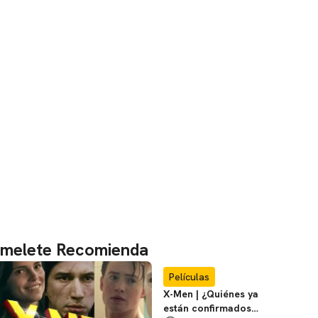
melete Recomienda
Películas
X-Men | ¿Quiénes ya
están confirmados