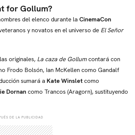
CARREGANDO PUBLICIDADE
nt for Gollum?
nombres del elenco durante la
CinemaCon
veteranos y novatos en el universo de
El Señor
las originales,
La caza de Gollum
contará con
o Frodo Bolsón, Ian McKellen como Gandalf
oducción sumará a
Kate Winslet
como
ie Dornan
como Trancos (Aragorn), sustituyendo
UÉS DE LA PUBLICIDAD