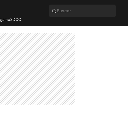
lígamo
SDCC