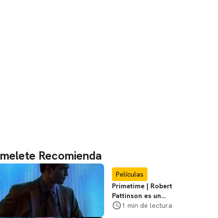
melete Recomienda
Películas
Primetime | Robert
Pattinson es un
cazador de
1 min de lectura
pedófilos en el