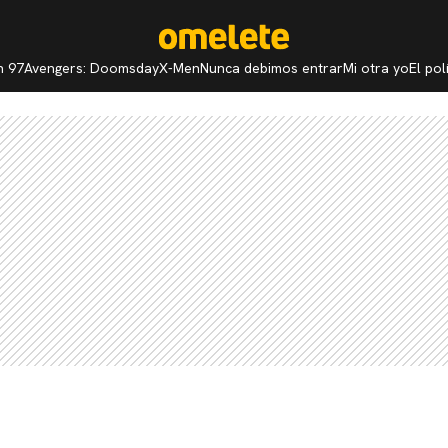
n 97
Avengers: Doomsday
X-Men
Nunca debimos entrar
Mi otra yo
El po