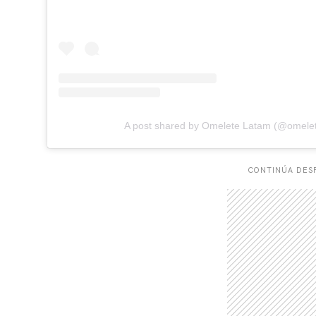
A post shared by Omelete Latam (@omele
CONTINÚA DESP