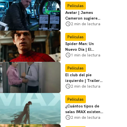
primer póster del
Películas
film
Avatar | James
Cameron sugiere
que está listo para
2 min de lectura
dejar la franquicia
Películas
Spider-Man: Un
Nuevo Día | El
director dice que el
1 min de lectura
equipo de Jackie
Chan no participó
Películas
El club del pie
izquierdo | Trailer
del remake de
2 min de lectura
¿Bailamos? con
Adrián Uribe y
Películas
María León
¿Cuántos tipos de
salas IMAX existen?
Te contamos las
2 min de lectura
diferencias