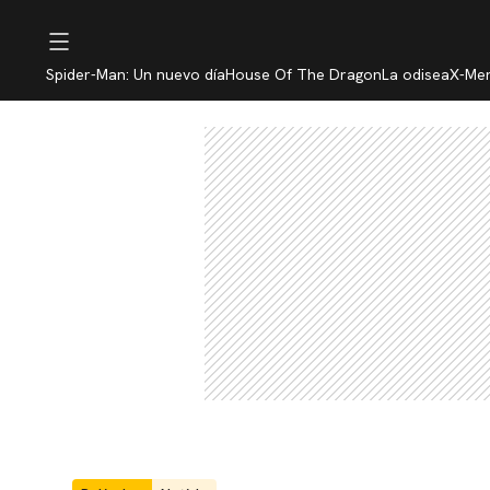
Spider-Man: Un nuevo día
House Of The Dragon
La odisea
X-Me