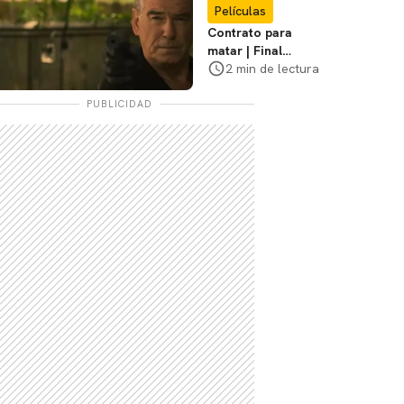
Películas
Contrato para
matar | Final
explicado, ¿Qué
2 min de lectura
pasó realmente con
Stan y Beggar?
PUBLICIDAD