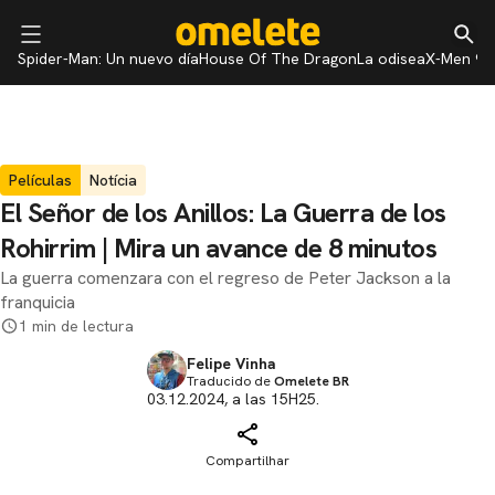
Spider-Man: Un nuevo día
House Of The Dragon
La odisea
X-Men 97
Películas
Notícia
El Señor de los Anillos: La Guerra de los
Rohirrim | Mira un avance de 8 minutos
La guerra comenzara con el regreso de Peter Jackson a la
franquicia
1 min de lectura
Felipe Vinha
Traducido de
Omelete BR
03.12.2024, a las 15H25.
Compartilhar