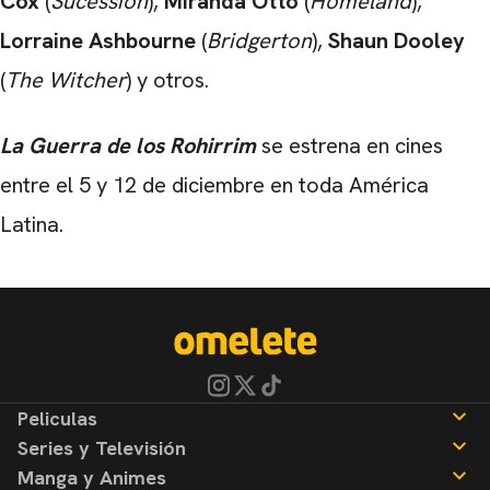
Cox
(
Sucession
),
Miranda Otto
(
Homeland
),
Lorraine Ashbourne
(
Bridgerton
),
Shaun Dooley
(
The Witcher
) y otros.
La Guerra de los Rohirrim
se estrena en cines
entre el 5 y 12 de diciembre en toda América
Latina.
Peliculas
Series y Televisión
Noticias
Manga y Animes
Reseñas