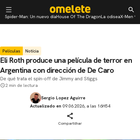
Spider-Man: Un nuevo día
House Of The Dragon
La odisea
X-Men 97
Películas
Notícia
Eli Roth produce una película de terror en
Argentina con dirección de De Caro
De qué trata el spin-off de Jimmy and Stiggs
2 min de lectura
Sergio Lopez Aguirre
Actualizado en
09.06.2026, a las 16H54
Compartilhar