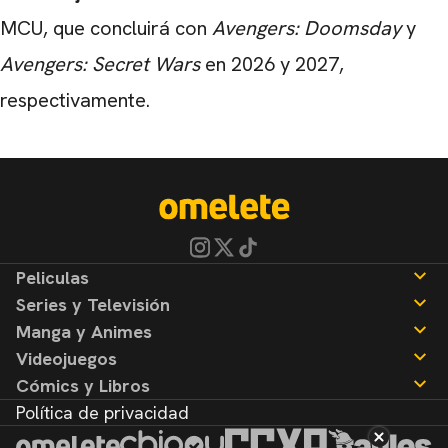
MCU, que concluirá con
Avengers: Doomsday
y
Avengers: Secret Wars
en 2026 y 2027,
respectivamente.
Peliculas
Series y Televisión
Noticias
Manga y Animes
Reseñas
Noticias
Videojuegos
Reseñas
Noticias
Cómics y Libros
Reseñas
Noticias
Política de privacidad
Reseñas
Noticias
Reseñas