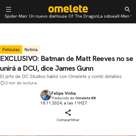
Spider-Man: Un nuevo día
House Of The Dragon
La odisea
X-Men 97
Películas
Notícia
EXCLUSIVO: Batman de Matt Reeves no se
unirá a DCU, dice James Gunn
El jefe de DC Studios habló con Omelete y contó detalles
3 min de lectura
Felipe Vinha
Traducido de
Omelete BR
18.11.2024, a las 11H27.
Compartilhar