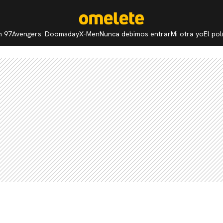
n 97
Avengers: Doomsday
X-Men
Nunca debimos entrar
Mi otra yo
El po