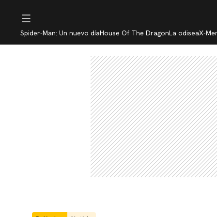
Spider-Man: Un nuevo día
House Of The Dragon
La odisea
X-Me