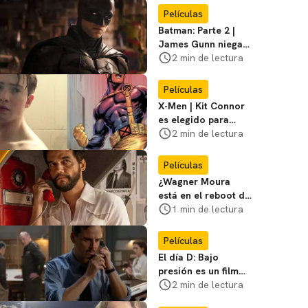
favoritos
Películas
Batman: Parte 2 |
James Gunn niega
que se filme la parte
2 min de lectura
3
Películas
X-Men | Kit Connor
es elegido para
interpretar a
2 min de lectura
Cíclope en la nueva
película
Películas
¿Wagner Moura
está en el reboot de
X-Men? El actor lo
1 min de lectura
aclara
Películas
El día D: Bajo
presión es un film
bélico distinto lleno
2 min de lectura
de tensión