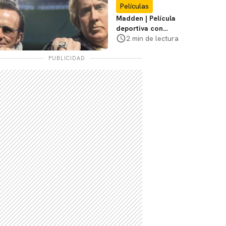
Películas
Madden | Película
deportiva con
Nicolas Cage tendrá
2 min de lectura
estreno limitado en
cines
PUBLICIDAD