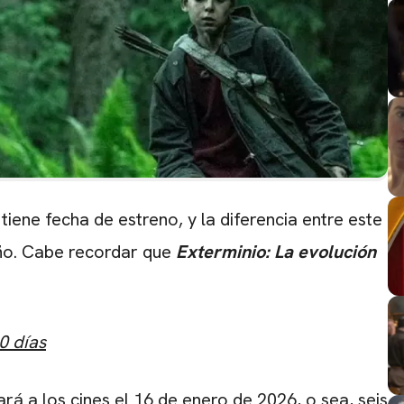
tiene fecha de estreno, y la diferencia entre este
año. Cabe recordar que
Exterminio: La evolución
0 días
CARREGANDO PUBLICIDADE
ará a los cines el 16 de enero de 2026, o sea, seis