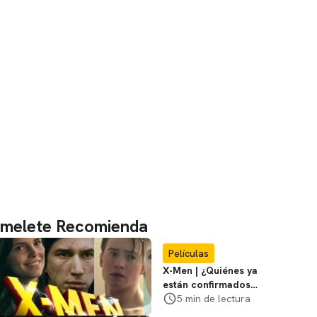
melete Recomienda
Películas
X-Men | ¿Quiénes ya
están confirmados
en la película de
5 min de lectura
Marvel? Rumoros y