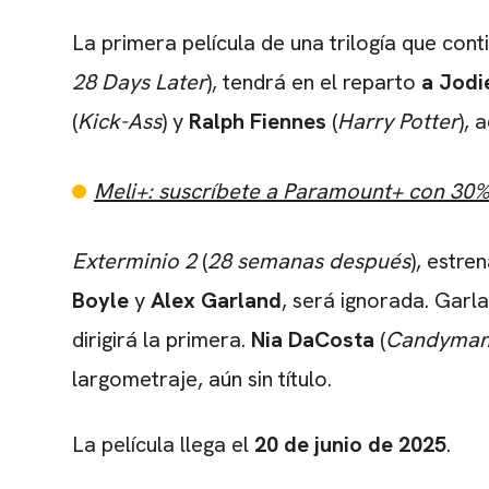
La primera película de una trilogía que con
28 Days Later
), tendrá en el reparto
a Jod
(
Kick-Ass
) y
Ralph Fiennes
(
Harry Potter
), 
Meli+: suscríbete a Paramount+ con 30
Exterminio 2
(
28 semanas después
), estre
Boyle
y
Alex Garland
, será ignorada. Garla
dirigirá la primera.
Nia DaCosta
(
Candyma
largometraje, aún sin título.
La película llega el
20 de junio de 2025
.