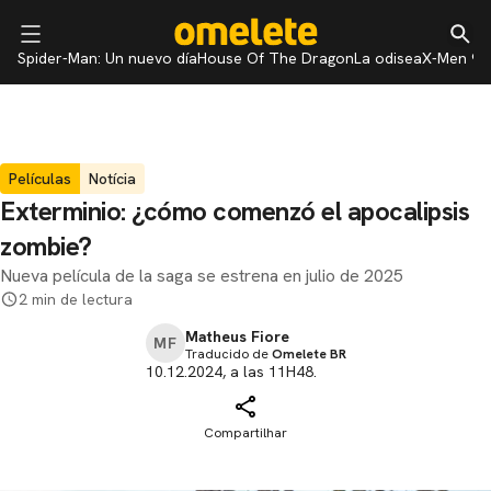
Spider-Man: Un nuevo día
House Of The Dragon
La odisea
X-Men 97
Películas
Notícia
Exterminio: ¿cómo comenzó el apocalipsis
zombie?
Nueva película de la saga se estrena en julio de 2025
2 min de lectura
Matheus Fiore
MF
Traducido de
Omelete BR
10.12.2024, a las 11H48.
Compartilhar