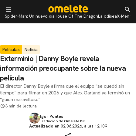
Spider-Man: Un nuevo día
House Of The Dragon
La odisea
X-Men 97
Películas
Notícia
Exterminio | Danny Boyle revela
información preocupante sobre la nueva
película
El director Danny Boyle afirma que el equipo "se quedó sin
tiempo" para filmar en 2026 y que Alex Garland ya terminó un
"guion maravilloso"
3 min de lectura
Igor Pontes
Traducido de
Omelete BR
Actualizado en
02.06.2026, a las 12H09