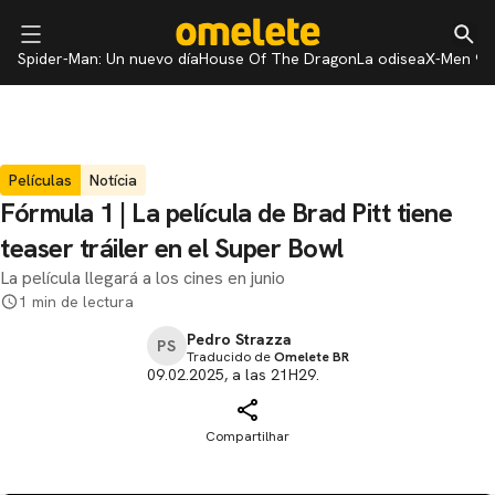
Spider-Man: Un nuevo día
House Of The Dragon
La odisea
X-Men 97
Películas
Notícia
Fórmula 1 | La película de Brad Pitt tiene
teaser tráiler en el Super Bowl
La película llegará a los cines en junio
1 min de lectura
Pedro Strazza
PS
Traducido de
Omelete BR
09.02.2025, a las 21H29.
Compartilhar