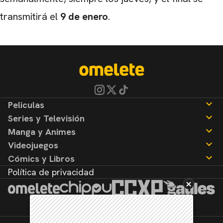
transmitirá el
9 de enero
.
Peliculas
Series y Televisión
Noticias
Manga y Animes
Reseñas
Noticias
Videojuegos
Reseñas
Noticias
Cómics y Libros
Reseñas
Noticias
Política de privacidad
Reseñas
Noticias
Reseñas