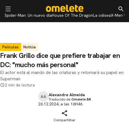
Spider-Man: Un nuevo día
House Of The Dragon
La odisea
X-Men 97
Películas
Notícia
Frank Grillo dice que prefiere trabajar en
DC: "mucho más personal"
El actor está al mando de las criaturas y retomará su papel en
Superman
2 min de lectura
Alexandre Almeida
AA
Traducido de
Omelete BR
26.12.2024, a las 16H46.
Compartilhar