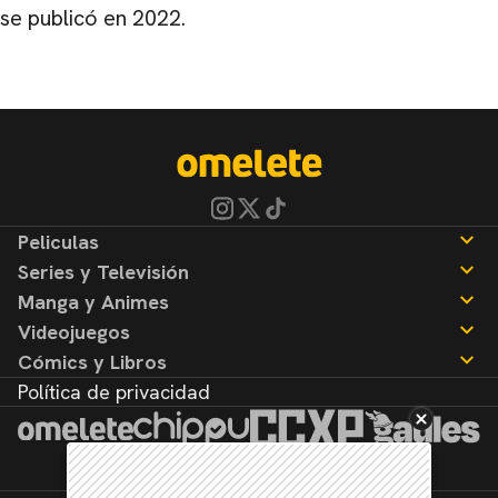
se publicó en 2022.
Peliculas
Series y Televisión
Noticias
Manga y Animes
Reseñas
Noticias
Videojuegos
Reseñas
Noticias
Cómics y Libros
Reseñas
Noticias
Política de privacidad
Reseñas
Noticias
Reseñas