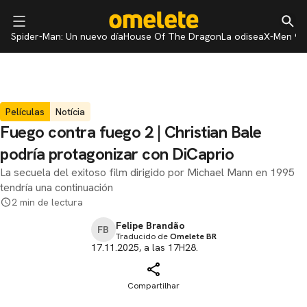
Spider-Man: Un nuevo día
House Of The Dragon
La odisea
X-Men 97
Películas
Notícia
Fuego contra fuego 2 | Christian Bale
podría protagonizar con DiCaprio
La secuela del exitoso film dirigido por Michael Mann en 1995
tendría una continuación
2 min de lectura
Felipe Brandão
FB
Traducido de
Omelete BR
17.11.2025, a las 17H28.
Compartilhar