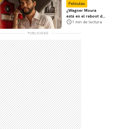
película
Películas
¿Wagner Moura
está en el reboot de
X-Men? El actor lo
1 min de lectura
aclara
PUBLICIDAD