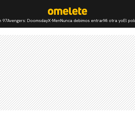
n 97
Avengers: Doomsday
X-Men
Nunca debimos entrar
Mi otra yo
El po