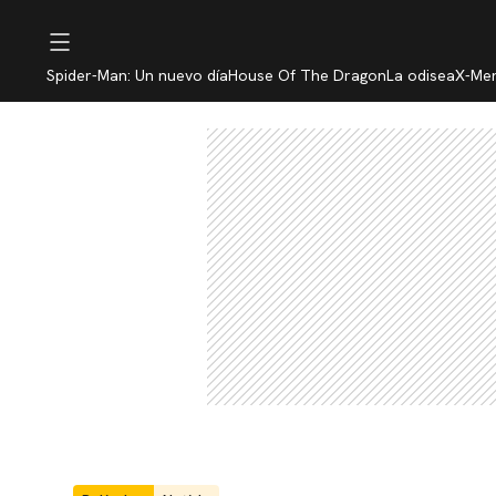
Spider-Man: Un nuevo día
House Of The Dragon
La odisea
X-Me