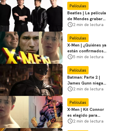
Películas
Beatles | La película
de Mendes grabará
escenas en la
2 min de lectura
icónica calle
Películas
X-Men | ¿Quiénes ya
están confirmados
en la película de
5 min de lectura
Marvel? Rumoros y
favoritos
Películas
Batman: Parte 2 |
James Gunn niega
que se filme la parte
2 min de lectura
3
Películas
X-Men | Kit Connor
es elegido para
interpretar a
2 min de lectura
Cíclope en la nueva