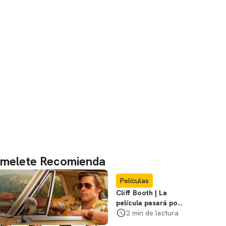
melete Recomienda
Películas
Cliff Booth | La
película pasará por
nuevas filmaciones
2 min de lectura
con un nuevo DF