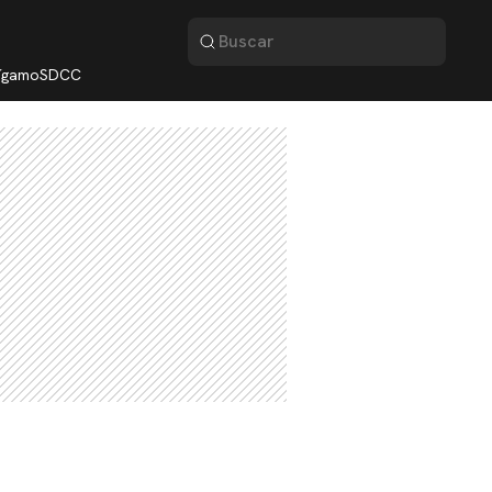
lígamo
SDCC