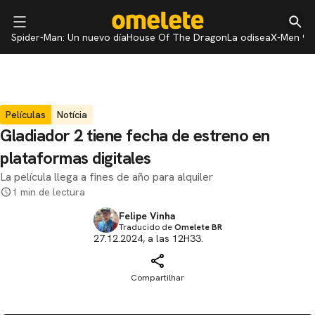
Spider-Man: Un nuevo día
House Of The Dragon
La odisea
X-Men 97
Películas
Notícia
Gladiador 2 tiene fecha de estreno en
plataformas digitales
La película llega a fines de año para alquiler
1 min de lectura
Felipe Vinha
Traducido de
Omelete BR
27.12.2024, a las 12H33.
Compartilhar