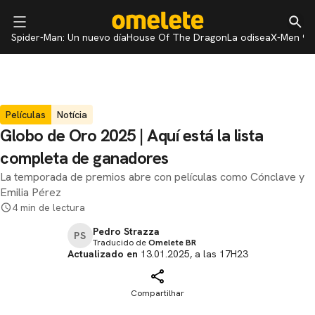
Spider-Man: Un nuevo día
House Of The Dragon
La odisea
X-Men 97
Películas
Notícia
Globo de Oro 2025 | Aquí está la lista
completa de ganadores
La temporada de premios abre con películas como Cónclave y
Emilia Pérez
4 min de lectura
Pedro Strazza
PS
Traducido de
Omelete BR
Actualizado en
13.01.2025, a las 17H23
Compartilhar