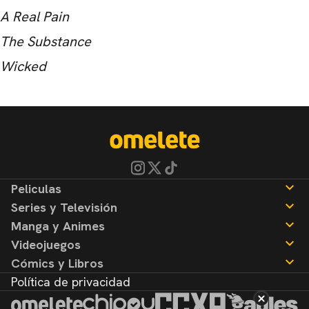
A Real Pain
The Substance
Wicked
Peliculas
Series y Televisión
Noticias
Manga y Animes
Reseñas
Noticias
Videojuegos
Reseñas
Noticias
Cómics y Libros
Reseñas
Noticias
Política de privacidad
Reseñas
Noticias
Reseñas