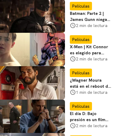
favoritos
Películas
Batman: Parte 2 |
James Gunn niega
que se filme la parte
2 min de lectura
3
Películas
X-Men | Kit Connor
es elegido para
interpretar a
2 min de lectura
Cíclope en la nueva
película
Películas
¿Wagner Moura
está en el reboot de
X-Men? El actor lo
1 min de lectura
aclara
Películas
El día D: Bajo
presión es un film
bélico distinto lleno
2 min de lectura
de tensión