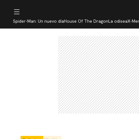
Spider-Man: Un nuevo día
House Of The Dragon
La odisea
X-Me