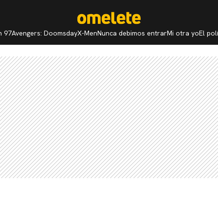
n 97
Avengers: Doomsday
X-Men
Nunca debimos entrar
Mi otra yo
El po