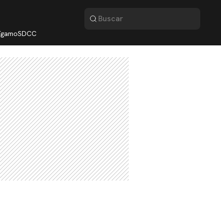
lígamo
SDCC