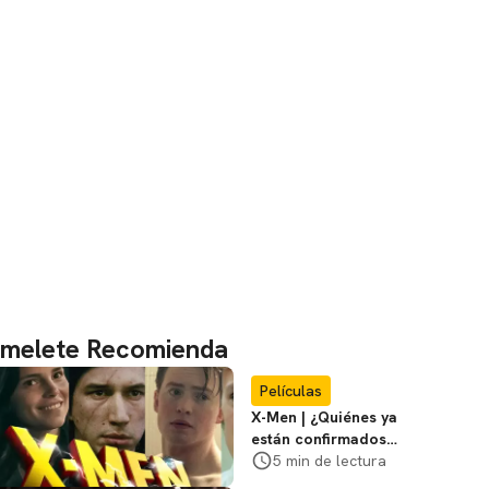
melete Recomienda
Películas
X-Men | ¿Quiénes ya
están confirmados
en la película de
5 min de lectura
Marvel? Rumoros y