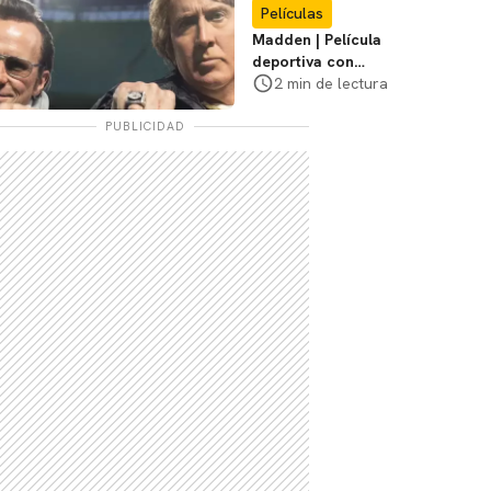
Películas
Madden | Película
deportiva con
Nicolas Cage tendrá
2 min de lectura
estreno limitado en
cines
PUBLICIDAD